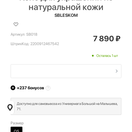
натуральной кожи
SBLESKOM
Артикул:
SB018
7 890
₽
ШтрихКод:
2200912467542
Осталась 1 шт
+237
бонусов
Доступно для самовывоза из Универмага Большой на Малышева,
71.
Размер
OS