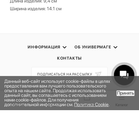
Длина изделия: 9,4 см
Ширина изделия: 14.1 см
ИНФОРМАЦИЯ
ОБ УНИВЕРМАГЕ
КОНТАКТЫ
ПОДПИСАТЬСЯ НА РАССЫЛКУ
Данный веб-сайт использует cookie-файлы в целях
предоставления вам лучшего пользовательского
опыта на нашем сайте. Продолжая использовать
ПОЛИТИКА КОНФИДЕНЦИАЛЬНОСТИ
Принять
данный сайт, вы соглашаетесь с использованием
В КОРЗИНУ
ПУБЛИЧНАЯ ОФЕРТА
нами cookie-файлов. Для получения
дополнительной информации см.
Политика Cookie
.
Главная
Бренды
Корзина
Каталог
ПРОГРАММА ЛОЯЛЬНОСТИ
НАШЕ ПРИЛОЖЕНИЕ