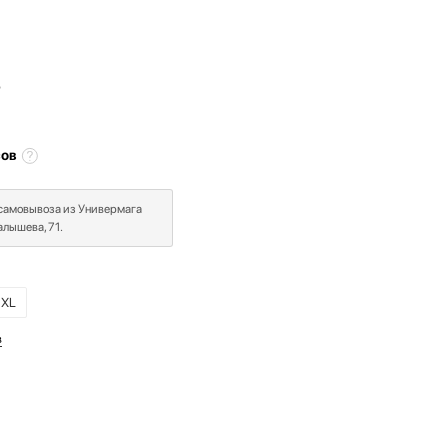
₽
сов
 самовывоза из Универмага
лышева, 71.
XL
в