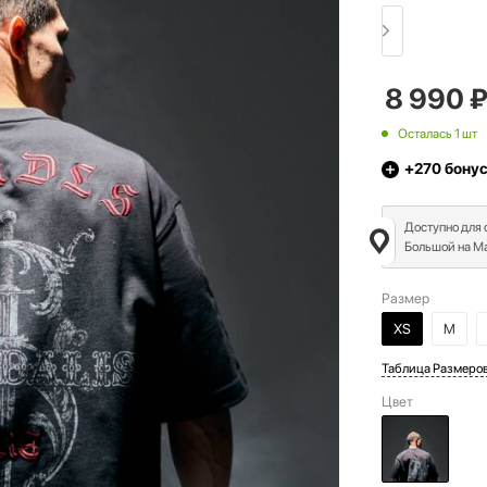
8 990
Осталась 1 шт
+270
бону
Доступно для
Большой на Ма
Размер
XS
M
Таблица Размеро
Цвет