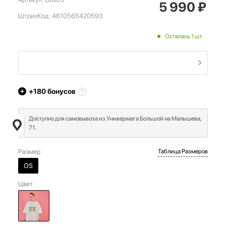
5 990
₽
ШтрихКод:
4610565420593
Осталась 1 шт
+180
бонусов
Доступно для самовывоза из Универмага Большой на Малышева,
71.
Размер
Таблица Размеров
OS
Цвет