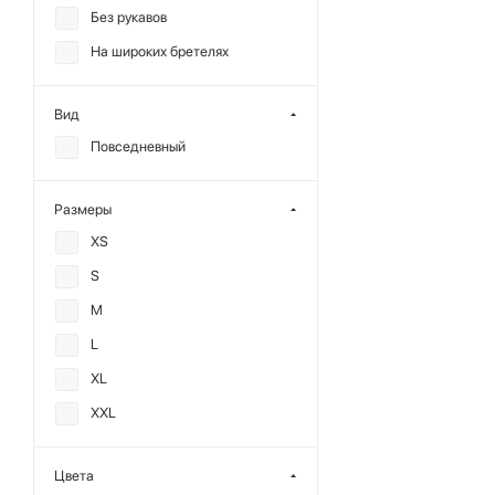
Без рукавов
На широких бретелях
Вид
Повседневный
Размеры
XS
S
M
L
XL
XXL
Цвета