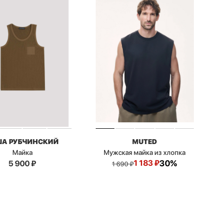
ША РУБЧИНСКИЙ
MUTED
Майка
Мужская майка из хлопка
1 183
₽
30%
5 900
₽
1 690
₽