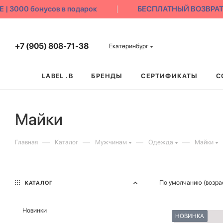
000 бонусов в подарок
БЕСПЛАТНЫЙ ВОЗВРАТ 3
+7 (905) 808-71-38
Екатеринбург
LABEL .B
БРЕНДЫ
СЕРТИФИКАТЫ
С
Майки
—
—
—
—
Главная
Каталог
Мужчинам
Одежда
Майки
По умолчанию (возра
КАТАЛОГ
Новинки
НОВИНКА