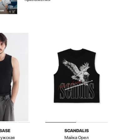
BASE
SCANDALIS
мужская
Майка Орел