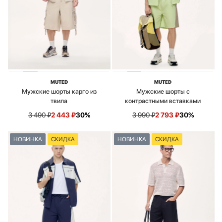
MUTED
MUTED
Мужские шорты карго из
Мужские шорты с
твила
контрастными вставками
3 490
₽
2 443
₽
30%
3 990
₽
2 793
₽
30%
НОВИНКА
СКИДКА
НОВИНКА
СКИДКА