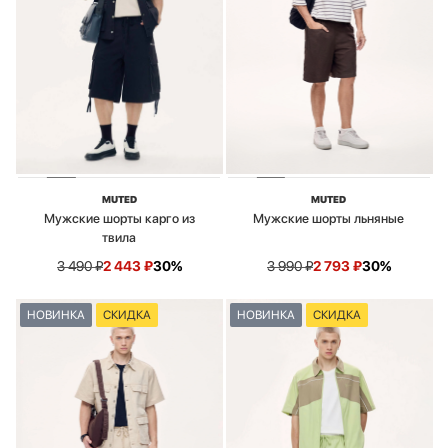
MUTED
MUTED
Мужские шорты карго из
Мужские шорты льняные
твила
3 490
₽
2 443
₽
30%
3 990
₽
2 793
₽
30%
НОВИНКА
СКИДКА
НОВИНКА
СКИДКА