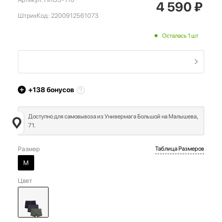
4 590
₽
ШтрихКод:
2200912561073
Осталась 1 шт
+138
бонусов
Доступно для самовывоза из Универмага Большой на Малышева,
71.
Размер
Таблица Размеров
M
Цвет