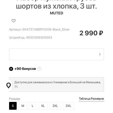
шортов из хлопка, 3 шт.
MUTED
Артикул:
904737.MBRF0008-Black_Silver
2 990
₽
ШтрихКод:
4630358455663
+90
бонусов
Доступно для самовывоза из Универмага Большой на Малышева,
71.
Размер
Таблица Размеров
S
M
L
XL
2XL
3XL