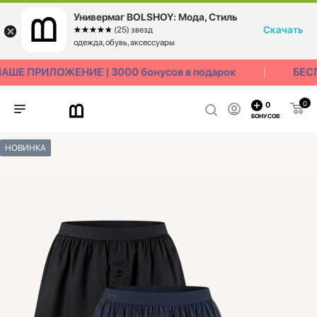
Универмаг BOLSHOY: Мода, Стиль
Скачать
☆☆☆☆☆
★★★★★
(25) звезд
одежда, обувь, аксессуары
ШЕ ПРИЛОЖЕНИЕ | 3000 бонусов в подарок
БЕСП
0
0
БОНУСОВ
НОВИНКА