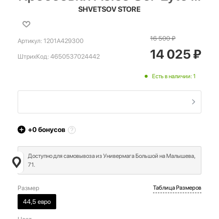
SHVETSOV STORE
16 500
₽
Артикул:
1201A429300
14 025
₽
ШтрихКод:
4650537024442
Есть в наличии: 1
+0
бонусов
Доступно для самовывоза из Универмага Большой на Малышева,
71.
Размер
Таблица Размеров
44,5 евро