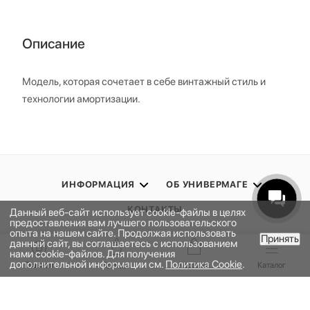
Описание
Модель, которая сочетает в себе винтажный стиль и
технологии амортизации.
ИНФОРМАЦИЯ
ОБ УНИВЕРМАГЕ
КОНТАКТЫ
Данный веб-сайт использует cookie-файлы в целях
предоставления вам лучшего пользовательского
опыта на нашем сайте. Продолжая использовать
Принять
данный сайт, вы соглашаетесь с использованием
ПОДПИСАТЬСЯ НА РАССЫЛКУ
В КОРЗИНУ
нами cookie-файлов. Для получения
дополнительной информации см.
Политика Cookie
.
Главная
Бренды
Корзина
Каталог
ПОЛИТИКА КОНФИДЕНЦИАЛЬНОСТИ
ПУБЛИЧНАЯ ОФЕРТА