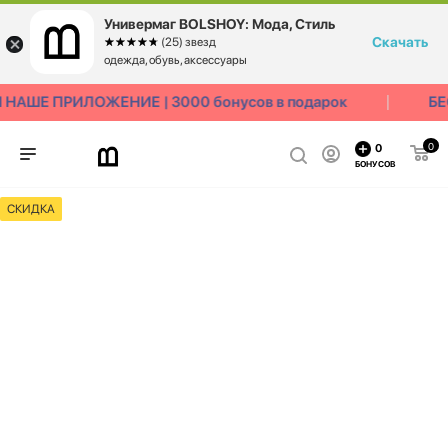
Универмаг BOLSHOY: Мода, Стиль
Скачать
☆☆☆☆☆
★★★★★
(25) звезд
одежда, обувь, аксессуары
НАШЕ ПРИЛОЖЕНИЕ | 3000 бонусов в подарок
БЕ
0
0
БОНУСОВ
СКИДКА