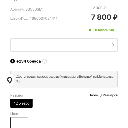
12 000
₽
Артикул:
BB550SE1
7 800
₽
ШтрихКод:
4650537024411
Осталась 1 шт
+234
бонуса
Доступно для самовывоза из Универмага Большой на Малышева,
71.
Размер
Таблица Размеров
42,5 евро
Цвет