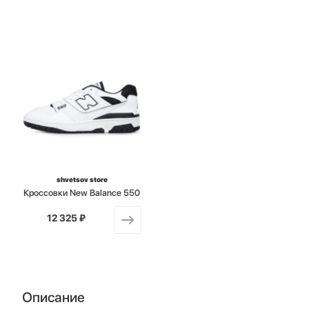
shvetsov store
Кроссовки New Balance 550
12 325 ₽
от
Описание