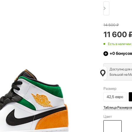
14 500
₽
11 600
Есть в наличии:
+0
бонусо
Доступно для
Большой на Ма
Размер
42,5 евро
Таблица Размеро
Цвет