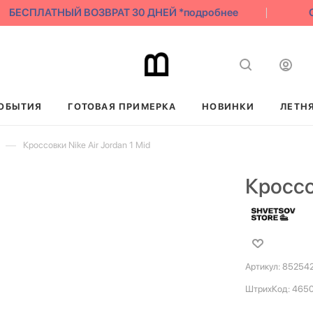
БЕСПЛАТНЫЙ ВОЗВРАТ 30 ДНЕЙ *подробнее
С
ОБЫТИЯ
ГОТОВАЯ ПРИМЕРКА
НОВИНКИ
ЛЕТН
—
Кроссовки Nike Air Jordan 1 Mid
Кроссов
Артикул:
852542
ШтрихКод:
465