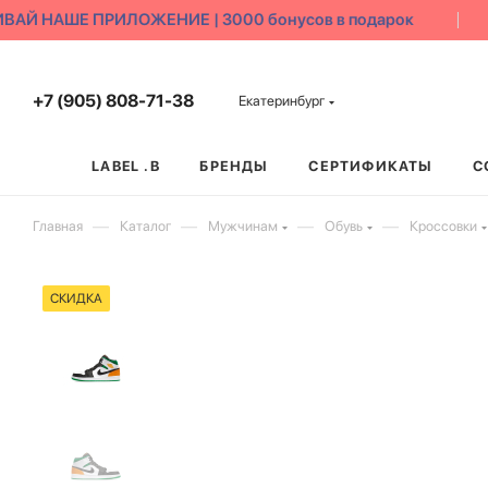
АЙ НАШЕ ПРИЛОЖЕНИЕ | 3000 бонусов в подарок
+7 (905) 808-71-38
Екатеринбург
LABEL .B
БРЕНДЫ
СЕРТИФИКАТЫ
С
—
—
—
—
Главная
Каталог
Мужчинам
Обувь
Кроссовки
СКИДКА