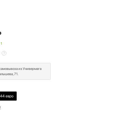
₽
 1
в
 самовывоза из Универмага
лышева, 71.
44 евро
в