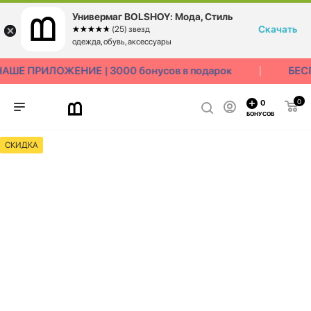
Универмаг BOLSHOY: Мода, Стиль
Скачать
☆☆☆☆☆
★★★★★
(25) звезд
одежда, обувь, аксессуары
ШЕ ПРИЛОЖЕНИЕ | 3000 бонусов в подарок
БЕСП
0
0
БОНУСОВ
СКИДКА