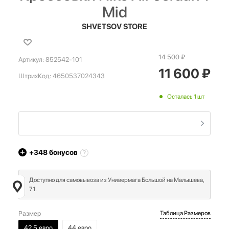
Mid
SHVETSOV STORE
14 500
₽
Артикул:
852542-101
11 600
₽
ШтрихКод:
4650537024343
Осталась 1 шт
+348
бонусов
Доступно для самовывоза из Универмага Большой на Малышева,
71.
Размер
Таблица Размеров
42,5 евро
44 евро