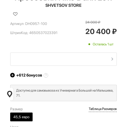
SHVETSOV STORE
24 000
₽
Артикул:
DH0957-100
20 400
₽
ШтрихКод:
4650537023391
Осталась 1 шт
+612
бонусов
Доступно для самовывоза из Универмага Большой на Малышева,
71.
Размер
Таблица Размеров
45,5 евро