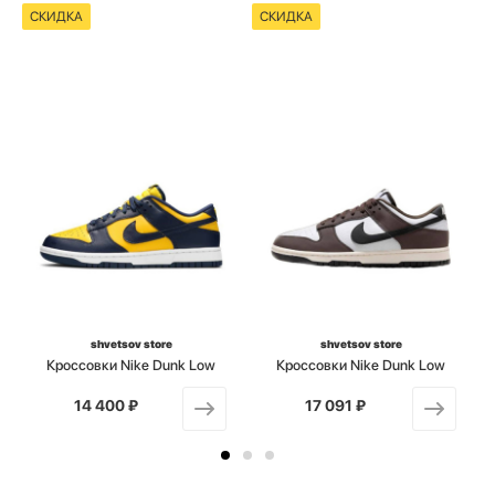
СКИДКА
СКИДКА
shvetsov store
shvetsov store
Кроссовки Nike Dunk Low
Кроссовки Nike Dunk Low
14 400 ₽
от
17 091 ₽
от