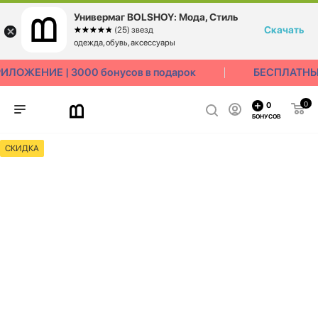
Универмаг BOLSHOY: Мода, Стиль
Скачать
☆☆☆☆☆
★★★★★
(25) звезд
одежда, обувь, аксессуары
ЛОЖЕНИЕ | 3000 бонусов в подарок
БЕСПЛАТНЫЙ
0
0
БОНУСОВ
СКИДКА