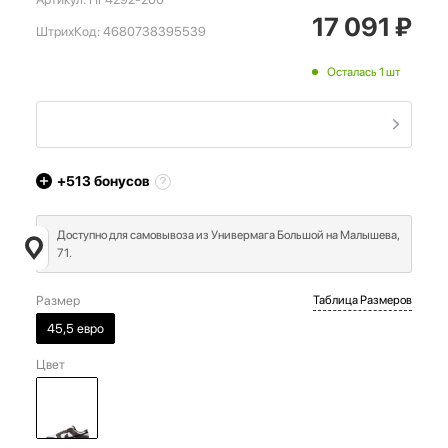
17 091
₽
ШтрихКод:
4680738395539
Осталась 1 шт
+513
бонусов
Доступно для самовывоза из Универмага Большой на Малышева,
71.
Размер
Таблица Размеров
45,5 евро
Цвет