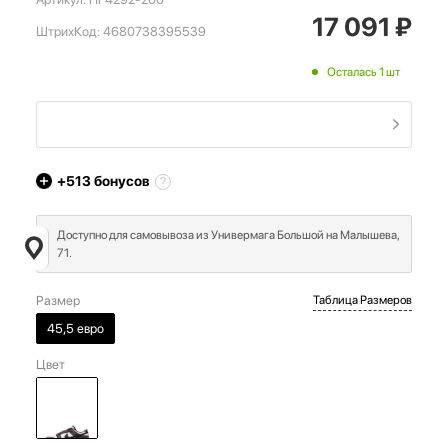
17 091
₽
ШтрихКод:
4680738395539
Осталась 1 шт
+513
бонусов
Доступно для самовывоза из Универмага Большой на Малышева,
71.
Размер
Таблица Размеров
45,5 евро
Цвет