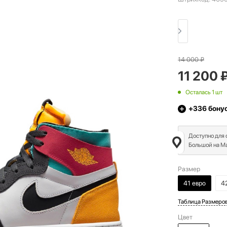
14 000
₽
11 200
Осталась 1 шт
+336
бону
Доступно для
Большой на Ма
Размер
41 евро
4
Таблица Размеро
Цвет