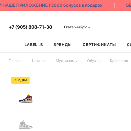
АШЕ ПРИЛОЖЕНИЕ | 3000 бонусов в подарок
БЕС
+7 (905) 808-71-38
Екатеринбург
LABEL .B
БРЕНДЫ
СЕРТИФИКАТЫ
С
—
—
—
—
Главная
Каталог
Мужчинам
Обувь
Кроссовки
СКИДКА