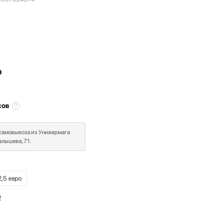
₽
сов
 самовывоза из Универмага
лышева, 71.
2,5 евро
в