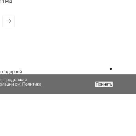
n 1 Mid
егендарной
те. Продолжая
рмации см.
Политика
Принять