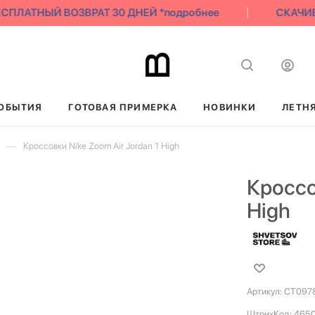
ПЛАТНЫЙ ВОЗВРАТ 30 ДНЕЙ *подробнее
СКАЧИВА
ОБЫТИЯ
ГОТОВАЯ ПРИМЕРКА
НОВИНКИ
ЛЕТН
—
Кроссовки Nike Zoom Air Jordan 1 High
Кроссо
High
Артикул:
CT097
ШтрихКод:
465