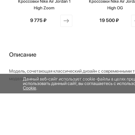
Кроссовки Nike Air Jordan 1
Кроссовки Nike Air Jord
High Zoom
High OG
от
9 775 ₽
от
19 500 ₽
Описание
Модель, сочетающая классический дизайн с современными т
модели Air Jordan 1 с улучшенной амортизацией и элементам
Данный веб-сайт использует cookie-файлы в целях пр
использовать данный сайт, вы соглашаетесь с исполь
Cookie
.