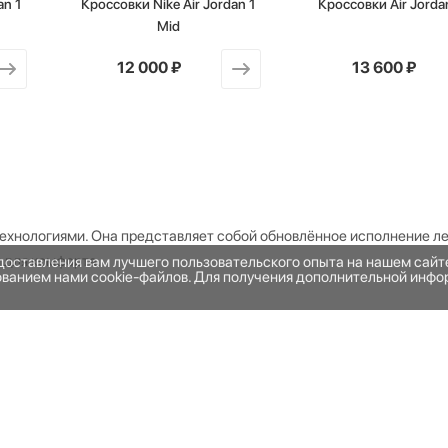
an 1
Кроссовки Nike Air Jordan 1
Кроссовки Air Jorda
Mid
от
12 000 ₽
от
13 600 ₽
ехнологиями. Она представляет собой обновлённое исполнение л
и для комфорта.
едоставления вам лучшего пользовательского опыта на нашем сай
зованием нами cookie-файлов. Для получения дополнительной инфо