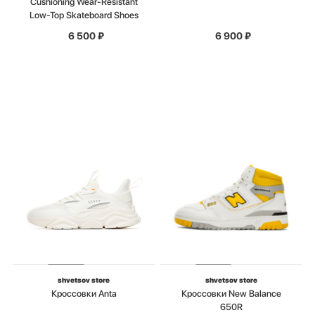
Cushioning Wear-Resistant
Low-Top Skateboard Shoes
6 500
₽
6 900
₽
shvetsov store
shvetsov store
Кроссовки Anta
Кроссовки New Balance
650R