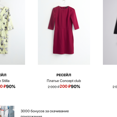
ЕЙЛ
РЕСЕЙЛ
Stilla
Платье Concept club
0
₽
90%
200
₽
90%
2 000
₽
2 
3000 бонусов за скачивание
приложения