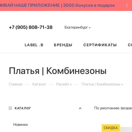
АЙ НАШЕ ПРИЛОЖЕНИЕ | 3000 бонусов в подарок
+7 (905) 808-71-38
Екатеринбург
LABEL .B
БРЕНДЫ
СЕРТИФИКАТЫ
С
Платья | Комбинезоны
—
—
—
Главная
Каталог
Ресейл
Платья | Комбинезоны
По умолчанию (возра
КАТАЛОГ
Новинки
СКИДКА