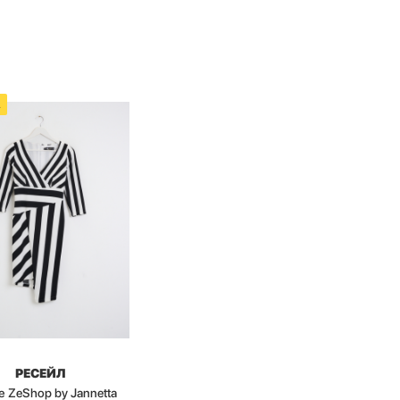
А
РЕСЕЙЛ
е ZeShop by Jannetta