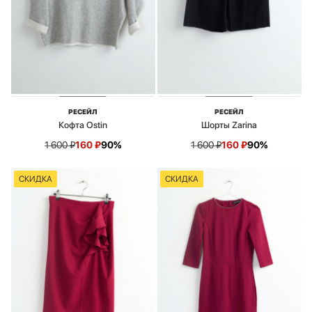
РЕСЕЙЛ
РЕСЕЙЛ
Кофта Ostin
Шорты Zarina
1 600
₽
160
₽
90%
1 600
₽
160
₽
90%
СКИДКА
СКИДКА