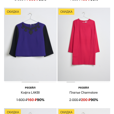
СКИДКА
СКИДКА
РЕСЕЙЛ
РЕСЕЙЛ
Кофта LAKBI
Платье Charmstore
1 600
₽
160
₽
90%
2 000
₽
200
₽
90%
СКИДКА
СКИДКА