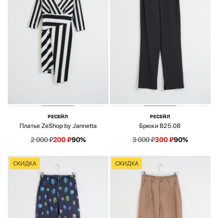
РЕСЕЙЛ
РЕСЕЙЛ
Платье ZeShop by Jannetta
Брюки B25.08
2 000
₽
200
₽
90%
3 000
₽
300
₽
90%
СКИДКА
СКИДКА