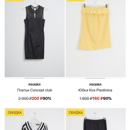
РЕСЕЙЛ
РЕСЕЙЛ
Платье Concept club
Юбка Kira Plastinina
2 000
₽
200
₽
90%
1 600
₽
160
₽
90%
СКИДКА
СКИДКА