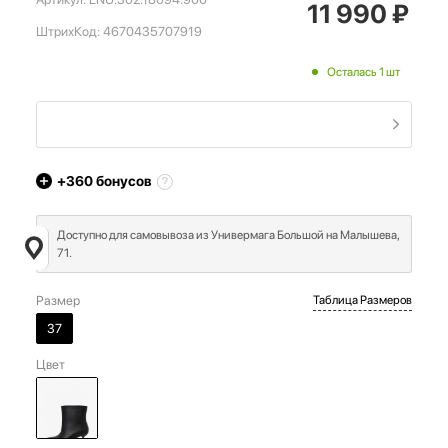
11 990
₽
ШтрихКод:
4670435707919
Осталась 1 шт
+360
бонусов
Доступно для самовывоза из Универмага Большой на Малышева,
71.
Размер
Таблица Размеров
37
Цвет