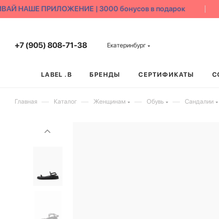
АЙ НАШЕ ПРИЛОЖЕНИЕ | 3000 бонусов в подарок
+7 (905) 808-71-38
Екатеринбург
LABEL .B
БРЕНДЫ
СЕРТИФИКАТЫ
С
—
—
—
—
Главная
Каталог
Женщинам
Обувь
Сандалии