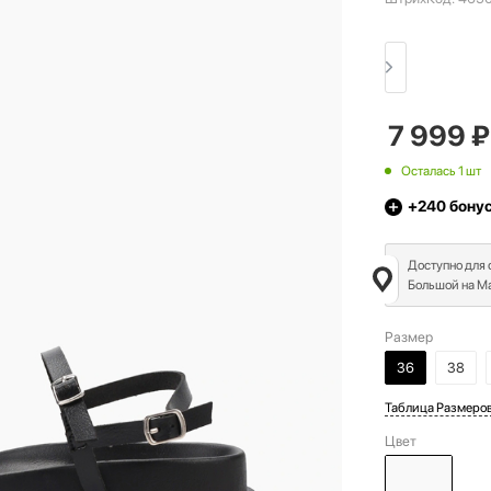
7 999
₽
Осталась 1 шт
+240
бону
Доступно для
Большой на Ма
Размер
36
38
Таблица Размеро
Цвет