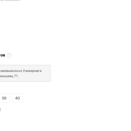
сов
 самовывоза из Универмага
лышева, 71.
39
40
в