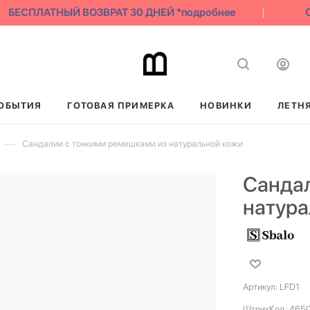
БЕСПЛАТНЫЙ ВОЗВРАТ 30 ДНЕЙ *подробнее
С
ОБЫТИЯ
ГОТОВАЯ ПРИМЕРКА
НОВИНКИ
ЛЕТН
—
Сандалии с тонкими ремешками из натуральной кожи
Сандал
натура
Артикул:
LFD1
ШтрихКод:
465