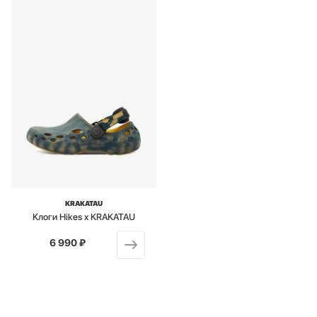
KRAKATAU
Kлоги Hikes x KRAKATAU
6 990 ₽
от