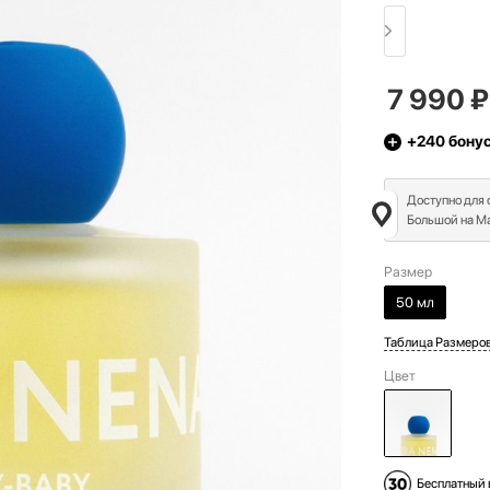
7 990
₽
+240
бону
Доступно для
Большой на Ма
Размер
50 мл
Таблица Размеро
Цвет
Бесплатный 