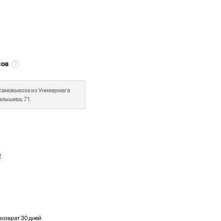
сов
 самовывоза из Универмага
лышева, 71.
в
возврат 30 дней