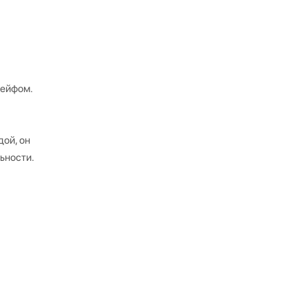
лейфом.
дой, он
ьности.