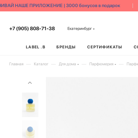
ВАЙ НАШЕ ПРИЛОЖЕНИЕ | 3000 бонусов в подарок
+7 (905) 808-71-38
Екатеринбург
LABEL .B
БРЕНДЫ
СЕРТИФИКАТЫ
С
—
—
—
—
Главная
Каталог
Для дома
Парфюмерия
Парфю