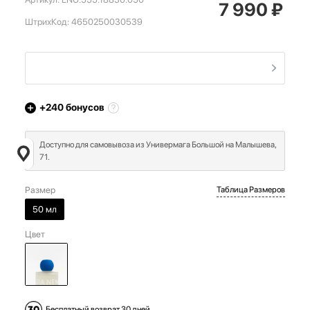
7 990
₽
ШтрихКод:
4650250030539
+240
бонусов
Доступно для самовывоза из Универмага Большой на Малышева,
71.
Размер
Таблица Размеров
50 мл
Цвет
Бесплатный возврат 30 дней