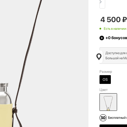
4 500
₽
Есть в наличии:
+0
бонусо
Доступно для
Большой на Ма
Размер
OS
Цвет
Бесплатный 