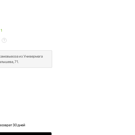
 1
в
 самовывоза из Универмага
лышева, 71.
возврат 30 дней