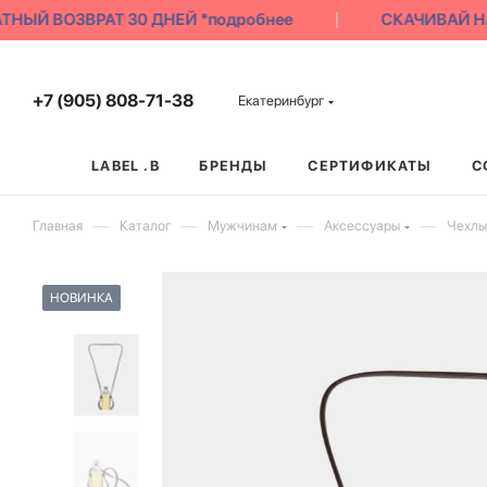
НЫЙ ВОЗВРАТ 30 ДНЕЙ *подробнее
СКАЧИВАЙ НАШ
+7 (905) 808-71-38
Екатеринбург
LABEL .B
БРЕНДЫ
СЕРТИФИКАТЫ
С
—
—
—
—
Главная
Каталог
Мужчинам
Аксессуары
Чехлы
НОВИНКА