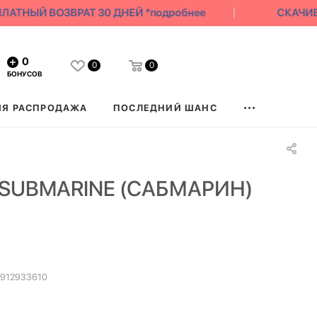
АТНЫЙ ВОЗВРАТ 30 ДНЕЙ *подробнее
СКАЧИВА
0
0
0
БОНУСОВ
ЯЯ РАСПРОДАЖА
ПОСЛЕДНИЙ ШАНС
 SUBMARINE (САБМАРИН)
912933610