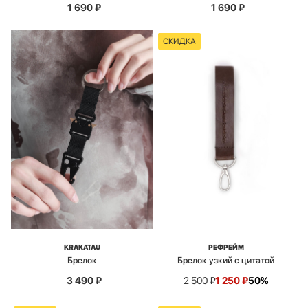
1 690
₽
1 690
₽
СКИДКА
KRAKATAU
РЕФРЕЙМ
Брелок
Брелок узкий с цитатой
3 490
₽
2 500
₽
1 250
₽
50%