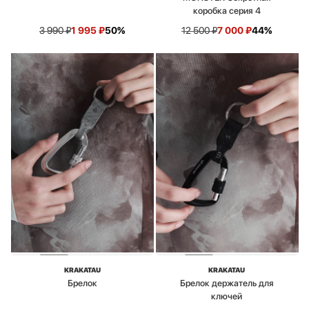
коробка серия 4
3 990
₽
1 995
₽
50%
12 500
₽
7 000
₽
44%
KRAKATAU
KRAKATAU
Брелок
Брелок держатель для
ключей