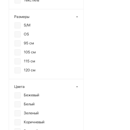
Текстиль
Размеры
S/M
OS
95 см
105 см
115 см
120 см
Цвета
Бежевый
Белый
Зеленый
Коричневый