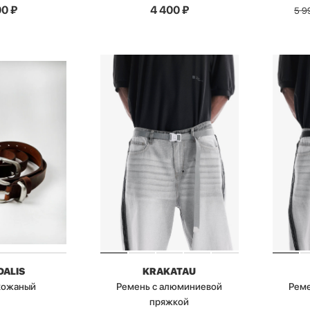
00
₽
4 400
₽
5 9
DALIS
KRAKATAU
кожаный
Ремень с алюминиевой
Реме
пряжкой