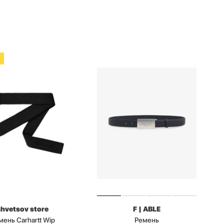
А
shvetsov store
F | ABLE
мень Carhartt Wip
Ремень