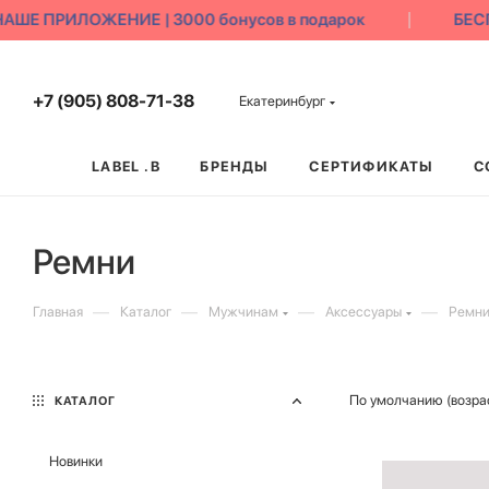
Е ПРИЛОЖЕНИЕ | 3000 бонусов в подарок
БЕСПЛ
+7 (905) 808-71-38
Екатеринбург
LABEL .B
БРЕНДЫ
СЕРТИФИКАТЫ
С
Ремни
—
—
—
—
Главная
Каталог
Мужчинам
Аксессуары
Ремн
По умолчанию (возра
КАТАЛОГ
Новинки