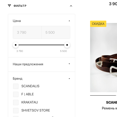
3 9
ФИЛЬТР
Цена
СКИДКА
3 790
5 500
Наши предложения
Бренд
SCANDALIS
F | ABLE
SCAN
KRAKATAU
Ремень 
SHVETSOV STORE