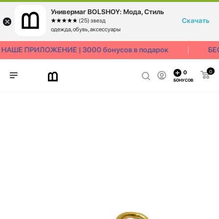
Универмаг BOLSHOY: Мода, Стиль
Скачать
☆☆☆☆☆
★★★★★
(25) звезд
одежда, обувь, аксессуары
НАШЕ ПРИЛОЖЕНИЕ | 3000 бонусов в подарок
БЕ
0
0
БОНУСОВ