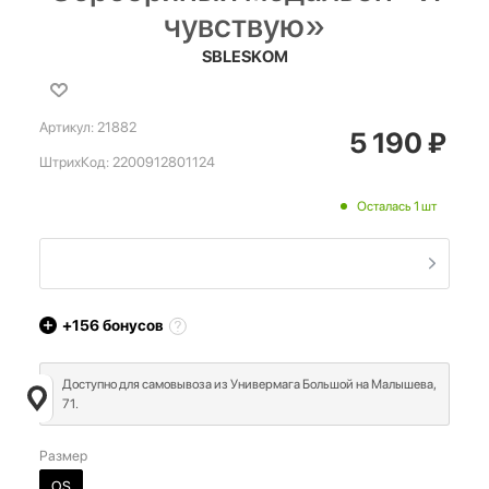
чувствую»
SBLESKOM
Артикул:
21882
5 190
₽
ШтрихКод:
2200912801124
Осталась 1 шт
+156
бонусов
Доступно для самовывоза из Универмага Большой на Малышева,
71.
Размер
OS