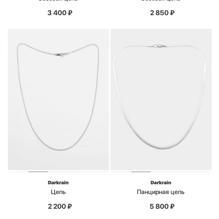
3 400
₽
2 850
₽
Darkrain
Darkrain
Цепь
Панцирная цепь
2 200
₽
5 800
₽