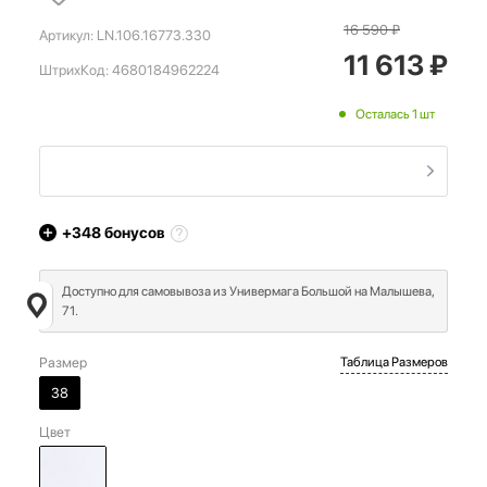
16 590
₽
Артикул:
LN.106.16773.330
11 613
₽
ШтрихКод:
4680184962224
Осталась 1 шт
+348
бонусов
Доступно для самовывоза из Универмага Большой на Малышева,
71.
Размер
Таблица Размеров
38
Цвет