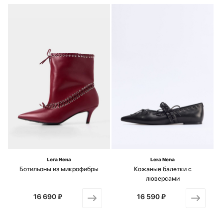
Lera Nena
Lera Nena
Ботильоны из микрофибры
Кожаные балетки с
люверсами
16 690 ₽
от
16 590 ₽
от