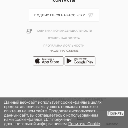
КОНТАКТЫ
ПОДПИСАТЬСЯ НА РАССЫЛКУ
ПОЛИТИКА КОНФИДЕНЦИАЛЬНОСТИ
ПУБЛИЧНАЯ ОФЕРТА
ПРОГРАММА ЛОЯЛЬНОСТИ
НАШЕ ПРИЛОЖЕНИЕ
2026 © УНИВЕРМАГ БОЛЬШОЙ | ООО "НЬЮ МАРКЕТ"
Данный веб-сайт использует cookie-файлы в целях
предоставления вам лучшего пользовательского
опыта на нашем сайте. Продолжая использовать
Принять
данный сайт, вы соглашаетесь с использованием
В КОРЗИНУ
нами cookie-файлов. Для получения
дополнительной информации см.
Политика Cookie
.
Главная
Бренды
Корзина
Каталог