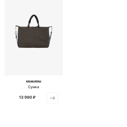
KRAKATAU
Сумка
13 990 ₽
от