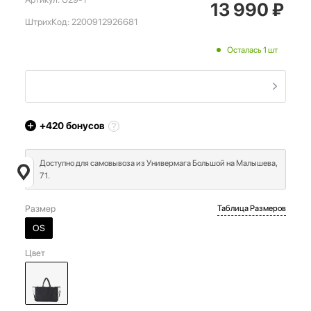
13 990
₽
ШтрихКод:
2200912926681
Осталась 1 шт
+420
бонусов
Доступно для самовывоза из Универмага Большой на Малышева,
71.
Размер
Таблица Размеров
OS
Цвет