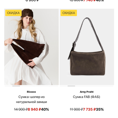
6 900
₽
12 900
₽
7 740
₽
40%
СКИДКА
СКИДКА
Ricoco
Arny Praht
Сумка-шопер из
Сумка FAB (ФАБ)
натуральной замши
14 900
₽
8 940
₽
40%
11 900
₽
7 735
₽
35%