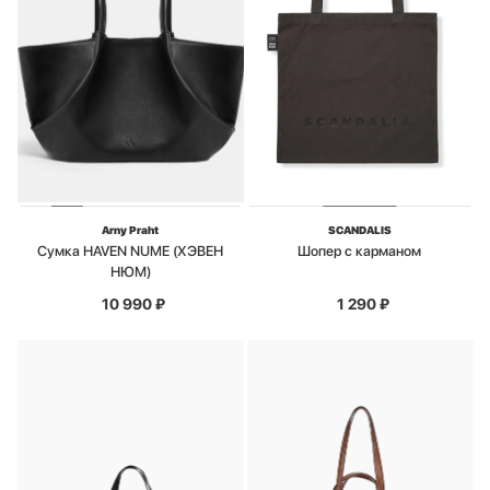
Arny Praht
SCANDALIS
Сумка HAVEN NUME (ХЭВЕН
Шопер с карманом
НЮМ)
10 990
₽
1 290
₽