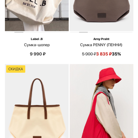
Label .B
Arny Praht
Сумка-шопер
Сумка PENNY (ПЕННИ)
9 990
₽
5 900
₽
3 835
₽
35%
СКИДКА