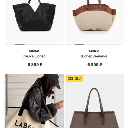
SBALO
SBALO
Сумка шопер
Шопер льняной
6 899
₽
6 899
₽
СКИДКА