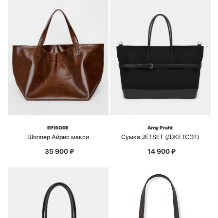
EPISODE
Arny Praht
Шоппер Айрис макси
Сумка JETSET (ДЖЕТСЭТ)
35 900
₽
14 900
₽