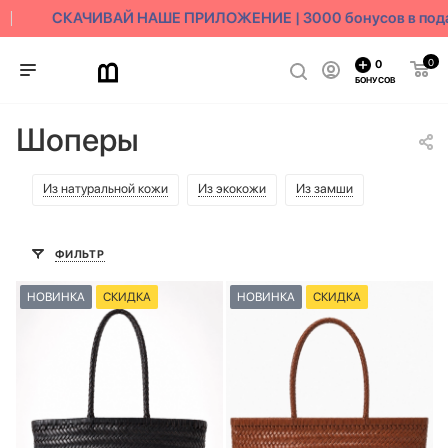
СКАЧИВАЙ НАШЕ ПРИЛОЖЕНИЕ | 3000 бонусов в подар
0
0
БОНУСОВ
Шоперы
Из натуральной кожи
Из экокожи
Из замши
ФИЛЬТР
НОВИНКА
СКИДКА
НОВИНКА
СКИДКА