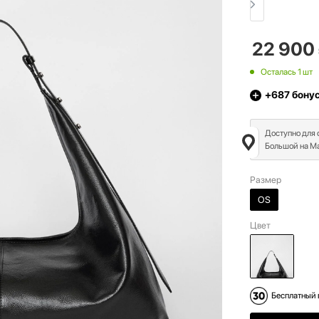
22 900
Осталась 1 шт
+687
бону
Доступно для
Большой на Ма
Размер
OS
Цвет
Бесплатный 