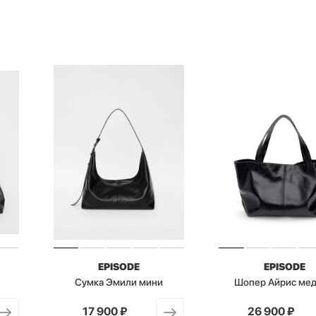
EPISODE
EPISODE
Сумка Эмили мини
Шопер Айрис ме
от
17 900 ₽
от
26 900 ₽