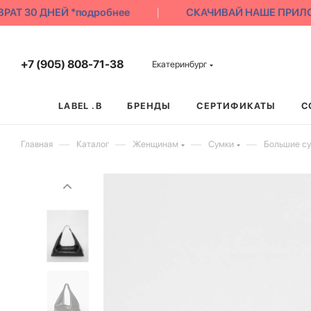
Т 30 ДНЕЙ *подробнее
СКАЧИВАЙ НАШЕ ПРИЛОЖЕН
+7 (905) 808-71-38
Екатеринбург
LABEL .B
БРЕНДЫ
СЕРТИФИКАТЫ
С
—
—
—
—
Главная
Каталог
Женщинам
Сумки
Большие с