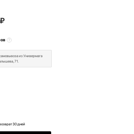
₽
сов
 самовывоза из Универмага
лышева, 71.
возврат 30 дней