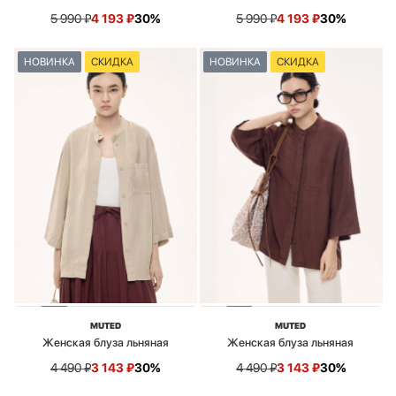
5 990
₽
4 193
₽
30%
5 990
₽
4 193
₽
30%
НОВИНКА
СКИДКА
НОВИНКА
СКИДКА
MUTED
MUTED
Женская блуза льняная
Женская блуза льняная
4 490
₽
3 143
₽
30%
4 490
₽
3 143
₽
30%