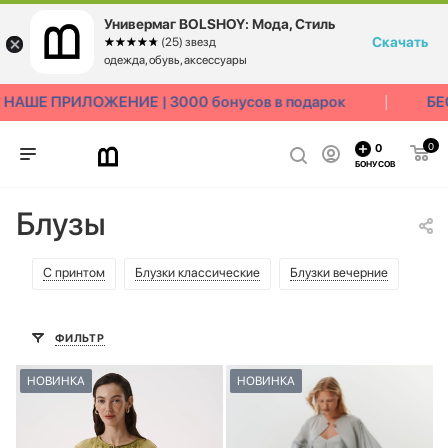
Универмаг BOLSHOY: Мода, Стиль
Скачать
☆☆☆☆☆
★★★★★
(25) звезд
одежда, обувь, аксессуары
ШЕ ПРИЛОЖЕНИЕ | 3000 бонусов в подарок
БЕСП
0
0
БОНУСОВ
Блузы
С принтом
Блузки классические
Блузки вечерние
ФИЛЬТР
НОВИНКА
НОВИНКА