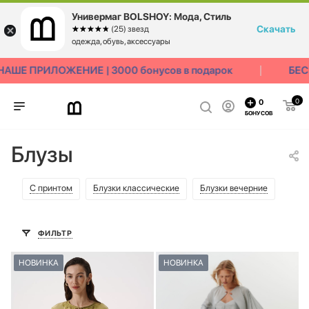
Универмаг BOLSHOY: Мода, Стиль
Скачать
☆☆☆☆☆
★★★★★
(25) звезд
одежда, обувь, аксессуары
ШЕ ПРИЛОЖЕНИЕ | 3000 бонусов в подарок
БЕСП
0
0
БОНУСОВ
Блузы
С принтом
Блузки классические
Блузки вечерние
ФИЛЬТР
НОВИНКА
НОВИНКА