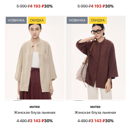
5 990
₽
4 193
₽
30%
5 990
₽
4 193
₽
30%
НОВИНКА
СКИДКА
НОВИНКА
СКИДКА
MUTED
MUTED
Женская блуза льняная
Женская блуза льняная
4 490
₽
3 143
₽
30%
4 490
₽
3 143
₽
30%