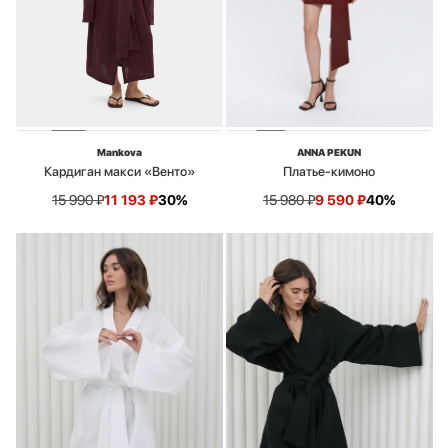
Mankova
ANNA PEKUN
Кардиган макси «Венто»
Платье-кимоно
15 990
₽
11 193
₽
30%
15 980
₽
9 590
₽
40%