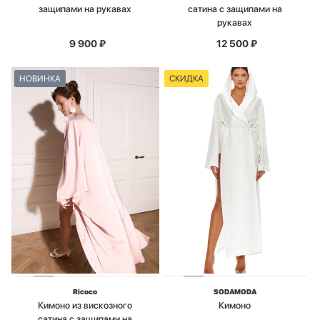
защипами на рукавах
сатина с защипами на
рукавах
9 900
₽
12 500
₽
НОВИНКА
СКИДКА
Ricoco
SODAMODA
Кимоно из вискозного
Кимоно
сатина с защипами на