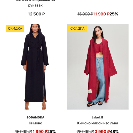
рукавах
12 500
₽
15 990
₽
11 990
₽
25%
СКИДКА
СКИДКА
SODAMODA
Label .B
Кимоно
Кимоно макси изо льна
15 990
₽
11 990
₽
25%
26 990
₽
13 990
₽
48%