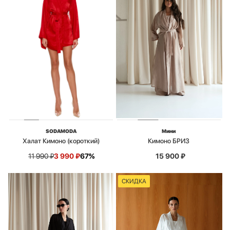
SODAMODA
Мини
Халат Кимоно (короткий)
Кимоно БРИЗ
11 990
₽
3 990
₽
67%
15 900
₽
СКИДКА