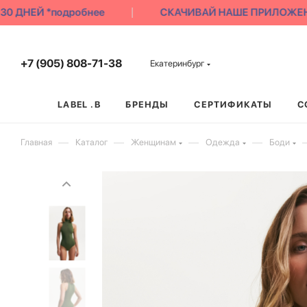
 ДНЕЙ *подробнее
СКАЧИВАЙ НАШЕ ПРИЛОЖЕНИЕ |
+7 (905) 808-71-38
Екатеринбург
LABEL .B
БРЕНДЫ
СЕРТИФИКАТЫ
С
—
—
—
—
Главная
Каталог
Женщинам
Одежда
Боди