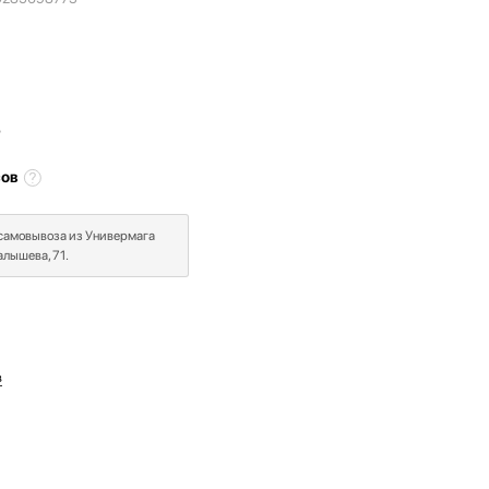
₽
сов
 самовывоза из Универмага
лышева, 71.
в