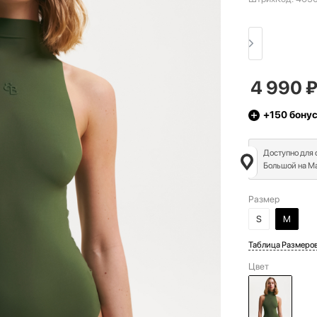
4 990
+150
бону
Доступно для
Большой на Ма
Размер
S
M
Таблица Размеро
Цвет