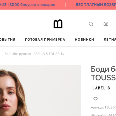
 3000 бонусов в подарок
БЕСПЛАТНЫЙ ВОЗВРАТ 
ОБЫТИЯ
ГОТОВАЯ ПРИМЕРКА
НОВИНКИ
ЛЕТН
—
Боди без рукавов LABEL .B & TOUSSUN
Боди б
TOUS
Артикул:
TSLB0
ШтрихКод:
465