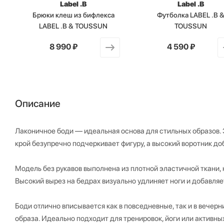
Label .B
Label .B
B
Брюки клеш из бифлекса
Футболка LABEL .B 
LABEL .B & TOUSSUN
TOUSSUN
от
8 990 ₽
от
4 590 ₽
Описание
Лаконичное боди — идеальная основа для стильных образов.
крой безупречно подчеркивает фигуру, а высокий воротник до
Модель без рукавов выполнена из плотной эластичной ткани, 
Высокий вырез на бедрах визуально удлиняет ноги и добавляе
Боди отлично вписывается как в повседневные, так и в вечерн
образа. Идеально подходит для тренировок, йоги или активных