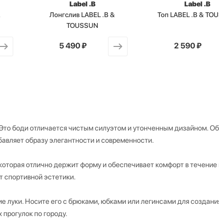
Label .B
Label .B
&
Лонгслив LABEL .B &
Топ LABEL .B & TO
TOUSSUN
от
5 490 ₽
от
2 590 ₽
 Это боди отличается чистым силуэтом и утонченным дизайном. 
бавляет образу элегантности и современности.
которая отлично держит форму и обеспечивает комфорт в течение 
т спортивной эстетики.
ие луки. Носите его с брюками, юбками или легинсами для создани
 прогулок по городу.