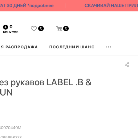
30 ДНЕЙ *подробнее
СКАЧИВАЙ НАШЕ ПРИЛОЖЕ
0
0
0
БОНУСОВ
ЯЯ РАСПРОДАЖА
ПОСЛЕДНИЙ ШАНС
ез рукавов LABEL .B &
SUN
40070440М
0285698773