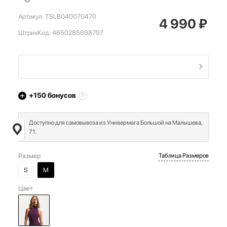
Артикул:
TSLB040070470
4 990
₽
ШтрихКод:
4650285698797
+150
бонусов
Доступно для самовывоза из Универмага Большой на Малышева,
71.
Размер
Таблица Размеров
S
M
Цвет