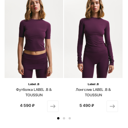
Label .B
Label .B
Футболка LABEL .B &
Лонгслив LABEL .B &
TOUSSUN
TOUSSUN
4 590 ₽
от
5 490 ₽
от