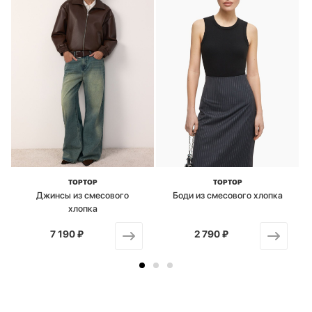
TOPTOP
TOPTOP
Джинсы из смесового
Боди из смесового хлопка
хлопка
7 190 ₽
от
2 790 ₽
от