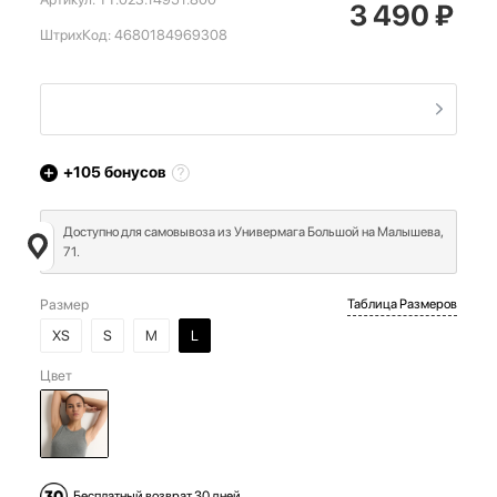
3 490
₽
ШтрихКод:
4680184969308
+105
бонусов
Доступно для самовывоза из Универмага Большой на Малышева,
71.
Размер
Таблица Размеров
XS
S
M
L
Цвет
Бесплатный возврат 30 дней