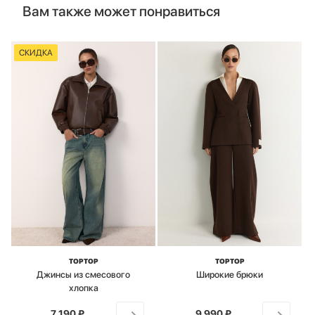
Вам также может понравиться
СКИДКА
TOPTOP
TOPTOP
Джинсы из смесового
Широкие брюки
хлопка
7 190 ₽
от
9 990 ₽
от