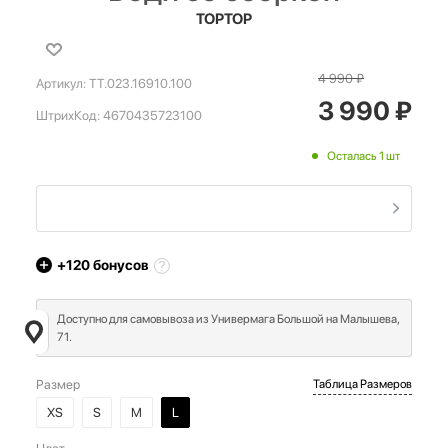
TOPTOP
4 990
₽
Артикул:
TT.023.16910.100
3 990
₽
ШтрихКод:
4670435723100
Осталась 1 шт
+120
бонусов
Доступно для самовывоза из Универмага Большой на Малышева,
71.
Размер
Таблица Размеров
XS
S
M
L