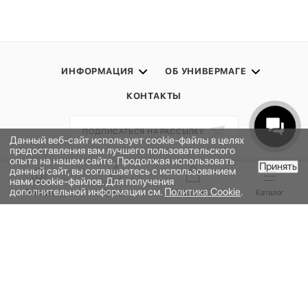
ИНФОРМАЦИЯ
ОБ УНИВЕРМАГЕ
КОНТАКТЫ
ПОДПИСАТЬСЯ НА РАССЫЛКУ
Данный веб-сайт использует cookie-файлы в целях
предоставления вам лучшего пользовательского
опыта на нашем сайте. Продолжая использовать
Принять
ПОЛИТИКА КОНФИДЕНЦИАЛЬНОСТИ
данный сайт, вы соглашаетесь с использованием
В КОРЗИНУ
нами cookie-файлов. Для получения
ПУБЛИЧНАЯ ОФЕРТА
дополнительной информации см.
Политика Cookie
.
Главная
Бренды
Корзина
Каталог
ПРОГРАММА ЛОЯЛЬНОСТИ
НАШЕ ПРИЛОЖЕНИЕ