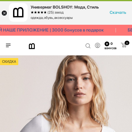
Универмаг BOLSHOY: Мода, Стиль
Скачать
☆☆☆☆☆
★★★★★
(25) звезд
одежда, обувь, аксессуары
НАШЕ ПРИЛОЖЕНИЕ | 3000 бонусов в подарок
БЕ
0
0
БОНУСОВ
СКИДКА