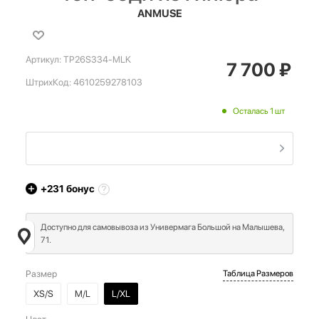
ANMUSE
Артикул:
TP26S334-MLK
7 700
₽
ШтрихКод:
4610259278103
Осталась 1 шт
+231
бонус
Доступно для самовывоза из Универмага Большой на Малышева,
71.
Размер
Таблица Размеров
XS/S
M/L
L/XL