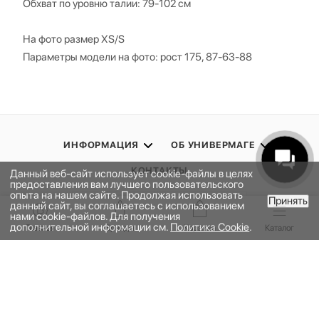
Обхват по уровню талии: 79-102 см
На фото размер XS/S
Параметры модели на фото: рост 175, 87-63-88
ИНФОРМАЦИЯ
ОБ УНИВЕРМАГЕ
КОНТАКТЫ
Данный веб-сайт использует cookie-файлы в целях
предоставления вам лучшего пользовательского
опыта на нашем сайте. Продолжая использовать
Принять
данный сайт, вы соглашаетесь с использованием
ПОДПИСАТЬСЯ НА РАССЫЛКУ
В КОРЗИНУ
нами cookie-файлов. Для получения
дополнительной информации см.
Политика Cookie
.
Главная
Бренды
Корзина
Каталог
ПОЛИТИКА КОНФИДЕНЦИАЛЬНОСТИ
ПУБЛИЧНАЯ ОФЕРТА
ПРОГРАММА ЛОЯЛЬНОСТИ
НАШЕ ПРИЛОЖЕНИЕ