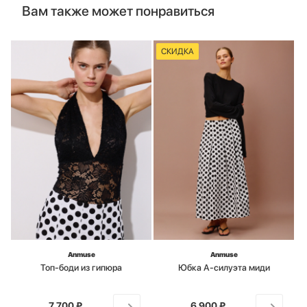
Вам также может понравиться
СКИДКА
Anmuse
Anmuse
Топ-боди из гипюра
Юбка А-силуэта миди
7 700 ₽
от
6 900 ₽
от