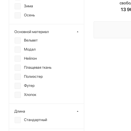
своб
Зима
OUT OF REACH
13 9
Осень
ГОША РУБЧИНСКИЙ
Основной материал
Вельвет
Модал
Нейлон
Плащевая ткань
Полиэстер
Футер
Хлопок
Длина
Стандартный