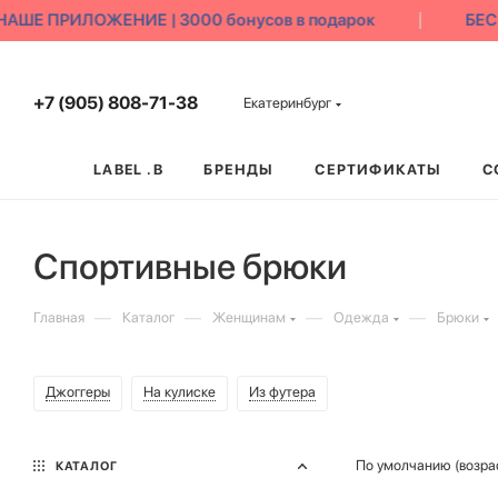
Е ПРИЛОЖЕНИЕ | 3000 бонусов в подарок
БЕСПЛ
+7 (905) 808-71-38
Екатеринбург
LABEL .B
БРЕНДЫ
СЕРТИФИКАТЫ
С
Спортивные брюки
—
—
—
—
Главная
Каталог
Женщинам
Одежда
Брюки
Джоггеры
На кулиске
Из футера
По умолчанию (возра
КАТАЛОГ