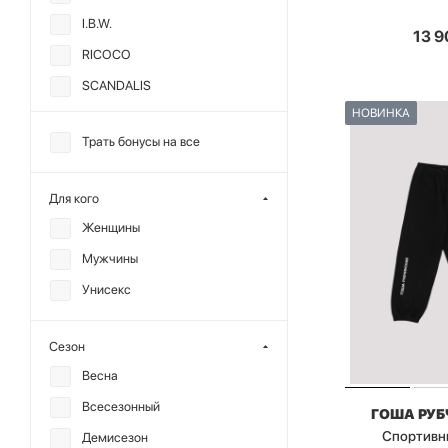
I.B.W.
13 9
RICOCO
SCANDALIS
НОВИНКА
TABOO
Трать бонусы на все
TOPTOP
МИНИ
Для кого
ANMUSE
Женщины
CHARMSTORE
Мужчины
DREAMS BY ALENA
Унисекс
AKHMADULLINA
F | ABLE
Сезон
KRAKATAU
Весна
MIARTLAND
Всесезонный
ГОША РУ
MUTED
Спортивн
Демисезон
NIKONOROVA