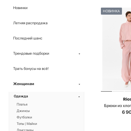
Новинки
НОВИНКА
Летняя распродажа
Последний шанс
Трендовые подборки
Трать бонусы на всё!
Женщинам
Одежда
Ric
Платья
Брюки из хло
Джинсы
6 9
Футболки
Топы | Майки
Лонгсливы