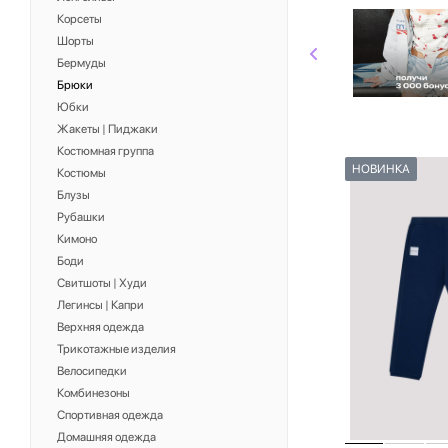
Корсеты
Шорты
Бермуды
Брюки
Юбки
Жакеты | Пиджаки
Костюмная группа
НОВИНКА
Костюмы
Блузы
Рубашки
Кимоно
Боди
Свитшоты | Худи
Легинсы | Капри
Верхняя одежда
Трикотажные изделия
Велосипедки
Комбинезоны
Спортивная одежда
Домашняя одежда