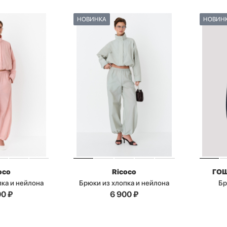
НОВИНКА
НОВИН
oco
Ricoco
ГО
пка и нейлона
Брюки из хлопка и нейлона
Бр
00
₽
6 900
₽