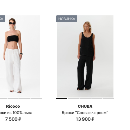
КА
НОВИНКА
Ricoco
CHUBA
юки из 100% льна
Брюки "Снова в черном"
7 500
₽
13 900
₽