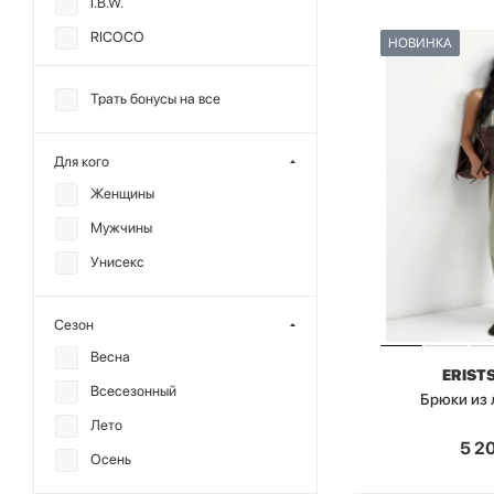
I.B.W.
RICOCO
НОВИНКА
SCANDALIS
Трать бонусы на все
SODAMODA
TOPTOP
Для кого
МИНИ
Женщины
ANMUSE
Мужчины
CHARMSTORE
Унисекс
ALL WE NEED
CHUBA
Сезон
DREAMS BY ALENA
Весна
AKHMADULLINA
ERIST
Всесезонный
Брюки из
MANKOVA
Лето
MIARTLAND
5 2
Осень
MUTED