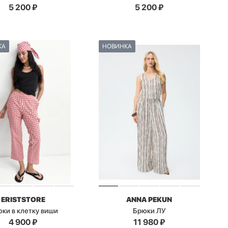
5 200
₽
5 200
₽
КА
НОВИНКА
ERISTSTORE
ANNA PEKUN
ки в клетку виши
Брюки ЛУ
4 900
₽
11 980
₽