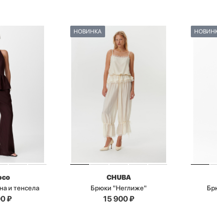
НОВИНКА
НОВИН
oco
CHUBA
на и тенсела
Брюки "Неглиже"
Бр
00
₽
15 900
₽