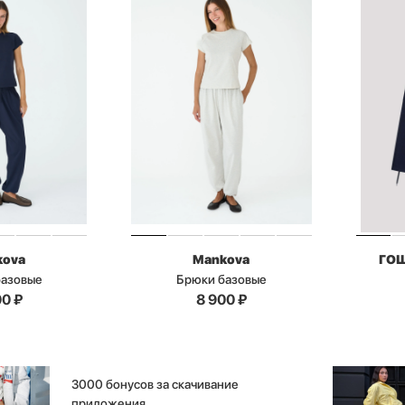
kova
Mankova
ГО
базовые
Брюки базовые
00
₽
8 900
₽
3000 бонусов за скачивание
приложения