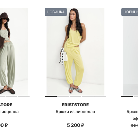
НОВИНКА
НОВИН
STORE
ERISTSTORE
 лиоцелла
Брюки из лиоцелла
Брюки
эф
00
₽
5 200
₽
6 5