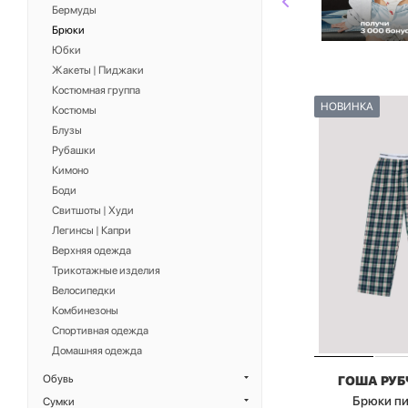
Бермуды
Брюки
Юбки
Жакеты | Пиджаки
Костюмная группа
НОВИНКА
Костюмы
Блузы
Рубашки
Кимоно
Боди
Свитшоты | Худи
Легинсы | Капри
Верхняя одежда
Трикотажные изделия
Велосипедки
Комбинезоны
Спортивная одежда
Домашняя одежда
Обувь
ГОША РУ
Брюки п
Сумки