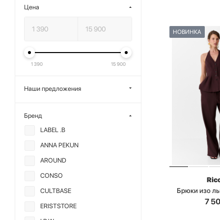
Цена
НОВИНКА
1 390
15 900
Наши предложения
Бренд
LABEL .B
ANNA PEKUN
AROUND
CONSO
Ric
Брюки изо ль
CULTBASE
7 5
ERISTSTORE