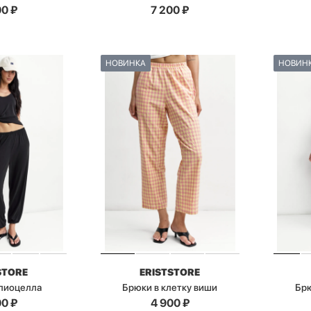
00
₽
7 200
₽
НОВИНКА
НОВИН
STORE
ERISTSTORE
 лиоцелла
Брюки в клетку виши
Брю
00
₽
4 900
₽