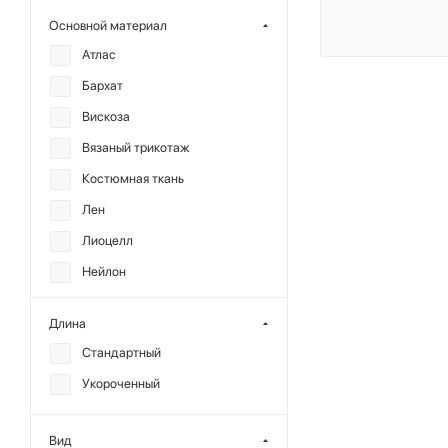
REFERT
Основной материал
SHTRIPLING
Атлас
ГОША РУБЧИНСКИЙ
Бархат
Вискоза
Вязаный трикотаж
Костюмная ткань
Лен
Лиоцелл
Нейлон
Плащевая ткань
Длина
Полиэстер
Стандартный
Район
Укороченный
Рами
Сатин
Вид