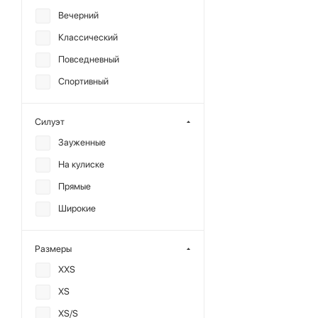
Тенсел
Вечерний
Терилен
Классический
Фланель
Повседневный
Футер
Спортивный
Хлопок
Шелк
Силуэт
Зауженные
На кулиске
Прямые
Широкие
Размеры
XXS
XS
XS/S