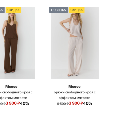
КА
СКИДКА
НОВИНКА
СКИДКА
Ricoco
Ricoco
 свободного кроя с
Брюки свободного кроя с
фектом мятости
эффектом мятости
3 900
₽
40%
3 900
₽
40%
00
₽
6 500
₽