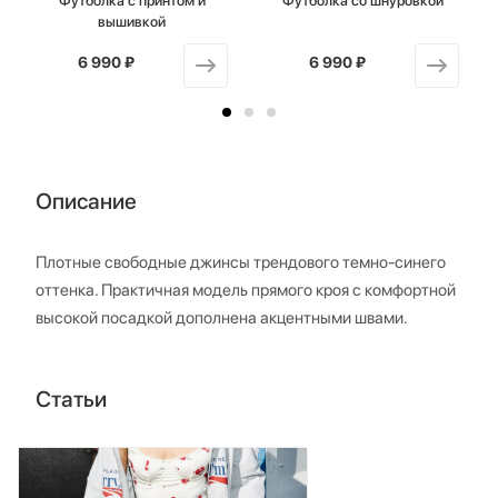
Футболка с принтом и
Футболка со шнуровкой
вышивкой
6 990 ₽
от
6 990 ₽
от
Описание
Плотные свободные джинсы трендового темно-синего
оттенка. Практичная модель прямого кроя с комфортной
высокой посадкой дополнена акцентными швами.
Статьи