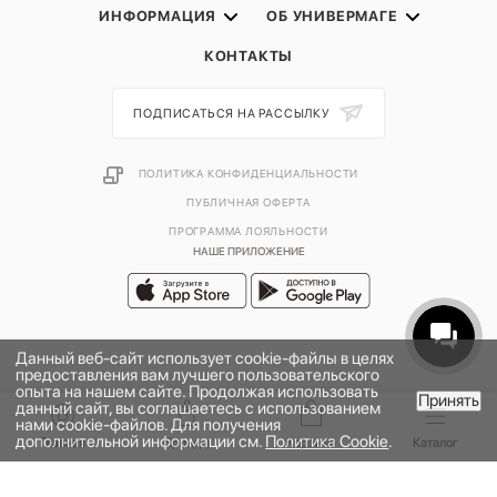
ИНФОРМАЦИЯ
ОБ УНИВЕРМАГЕ
КОНТАКТЫ
ПОДПИСАТЬСЯ НА РАССЫЛКУ
ПОЛИТИКА КОНФИДЕНЦИАЛЬНОСТИ
ПУБЛИЧНАЯ ОФЕРТА
ПРОГРАММА ЛОЯЛЬНОСТИ
НАШЕ ПРИЛОЖЕНИЕ
Данный веб-сайт использует cookie-файлы в целях
предоставления вам лучшего пользовательского
опыта на нашем сайте. Продолжая использовать
Принять
данный сайт, вы соглашаетесь с использованием
В КОРЗИНУ
нами cookie-файлов. Для получения
дополнительной информации см.
Политика Cookie
.
2026 © УНИВЕРМАГ БОЛЬШОЙ | ООО "НЬЮ МАРКЕТ"
Главная
Бренды
Корзина
Каталог