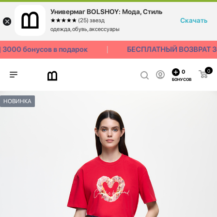
Универмаг BOLSHOY: Мода, Стиль
Скачать
☆☆☆☆☆
★★★★★
(25) звезд
одежда, обувь, аксессуары
00 бонусов в подарок
БЕСПЛАТНЫЙ ВОЗВРАТ 30
0
0
БОНУСОВ
НОВИНКА