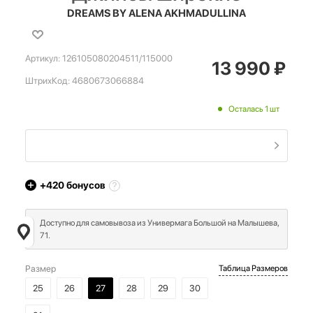
DREAMS BY ALENA AKHMADULLINA
Артикул:
126105080204511/115000
13 990
₽
ШтрихКод:
4680673066884
Осталась 1 шт
+420
бонусов
Доступно для самовывоза из Универмага Большой на Малышева,
71.
Размер
Таблица Размеров
25
26
27
28
29
30