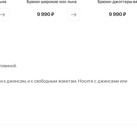
ьна
Брюки широкие изо льна
Брюки-джоггеры в
от
9 990 ₽
от
9 990 ₽
ловиной.
 и к джинсам, и к свободным жакетам. Носите с джинсами или