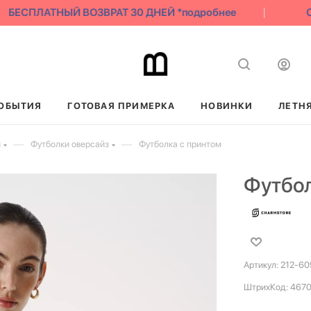
БЕСПЛАТНЫЙ ВОЗВРАТ 30 ДНЕЙ *подробнее
СК
ОБЫТИЯ
ГОТОВАЯ ПРИМЕРКА
НОВИНКИ
ЛЕТН
—
—
и
Футболки оверсайз
Футболка с принтом
Футбол
Артикул:
212-60
ШтрихКод:
467