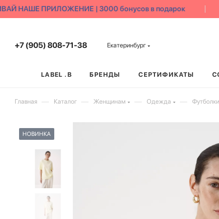
Й НАШЕ ПРИЛОЖЕНИЕ | 3000 бонусов в подарок
+7 (905) 808-71-38
Екатеринбург
LABEL .B
БРЕНДЫ
СЕРТИФИКАТЫ
С
—
—
—
—
Главная
Каталог
Женщинам
Одежда
Футболк
НОВИНКА