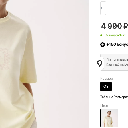
4 990
Осталась 1 шт
+150
бону
Доступно для
Большой на Ма
Размер
OS
Таблица Размеро
Цвет