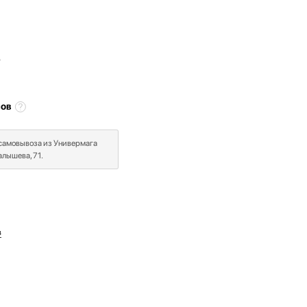
₽
сов
 самовывоза из Универмага
лышева, 71.
в