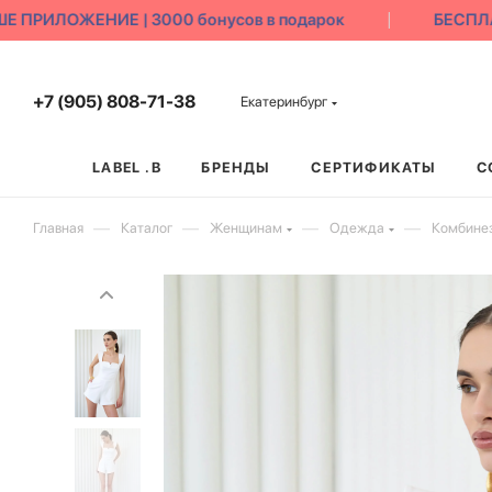
ПРИЛОЖЕНИЕ | 3000 бонусов в подарок
БЕСПЛАТ
+7 (905) 808-71-38
Екатеринбург
LABEL .B
БРЕНДЫ
СЕРТИФИКАТЫ
С
—
—
—
—
Главная
Каталог
Женщинам
Одежда
Комбине