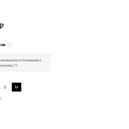
₽
сов
 самовывоза из Универмага
лышева, 71.
S
M
в