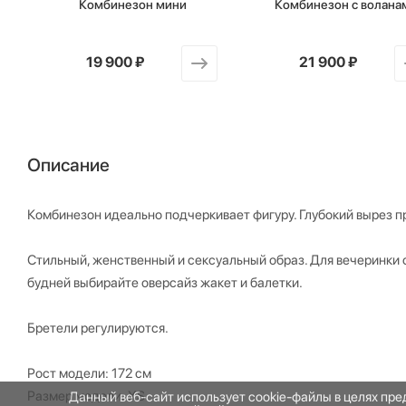
Комбинезон мини
Комбинезон с волана
от
19 900 ₽
от
21 900 ₽
Описание
Комбинезон идеально подчеркивает фигуру. Глубокий вырез пр
Стильный, женственный и сексуальный образ. Для вечеринки 
будней выбирайте оверсайз жакет и балетки.
Бретели регулируются.
Рост модели: 172 см
Размер модели: XS
Данный веб-сайт использует cookie-файлы в целях пр