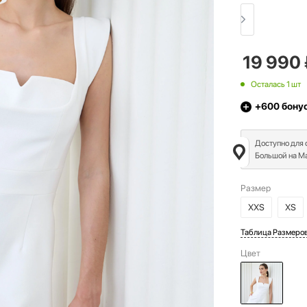
19 990
Осталась 1 шт
+600
бону
Доступно для
Большой на Ма
Размер
XXS
XS
Таблица Размеро
Цвет