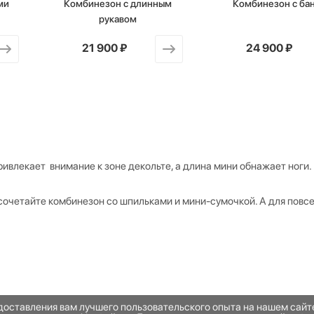
ми
Комбинезон с длинным
Комбинезон с ба
рукавом
от
21 900 ₽
от
24 900 ₽
ивлекает внимание к зоне декольте, а длина мини обнажает ноги.
сочетайте комбинезон со шпильками и мини-сумочкой. А для повс
едоставления вам лучшего пользовательского опыта на нашем сай