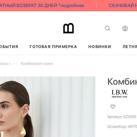
НЫЙ ВОЗВРАТ 30 ДНЕЙ *подробнее
СКАЧИВАЙ НАШ
ОБЫТИЯ
ГОТОВАЯ ПРИМЕРКА
НОВИНКИ
ЛЕТН
—
зоны
Комбинезон мини
Комби
Артикул:
EO006
ШтрихКод:
4670