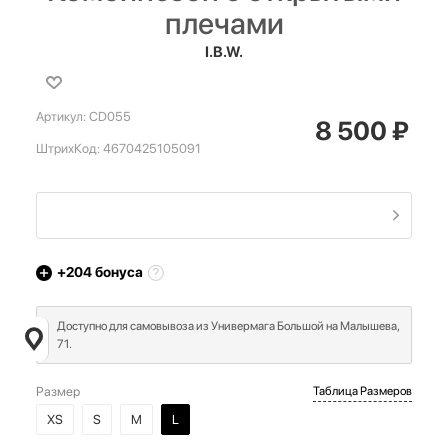
плечами
I.B.W.
Артикул:
CD055
8 500
₽
ШтрихКод:
4670425105091
+204
бонуса
Доступно для самовывоза из Универмага Большой на Малышева,
71.
Размер
Таблица Размеров
XS
S
M
L