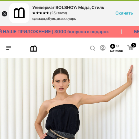
Универмаг BOLSHOY: Мода, Стиль
Скачать
☆☆☆☆☆
★★★★★
(25) звезд
одежда, обувь, аксессуары
НАШЕ ПРИЛОЖЕНИЕ | 3000 бонусов в подарок
БЕС
0
0
БОНУСОВ