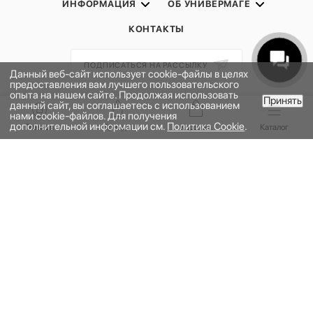
ИНФОРМАЦИЯ
ОБ УНИВЕРМАГЕ
КОНТАКТЫ
ПОДПИСАТЬСЯ НА РАССЫЛКУ
Данный веб-сайт использует cookie-файлы в целях
предоставления вам лучшего пользовательского
опыта на нашем сайте. Продолжая использовать
Принять
ПОЛИТИКА КОНФИДЕНЦИАЛЬНОСТИ
данный сайт, вы соглашаетесь с использованием
В КОРЗИНУ
нами cookie-файлов. Для получения
ПУБЛИЧНАЯ ОФЕРТА
дополнительной информации см.
Политика Cookie
.
Главная
Бренды
Корзина
Каталог
ПРОГРАММА ЛОЯЛЬНОСТИ
НАШЕ ПРИЛОЖЕНИЕ
2026 © УНИВЕРМАГ БОЛЬШОЙ | ООО "НЬЮ МАРКЕТ"