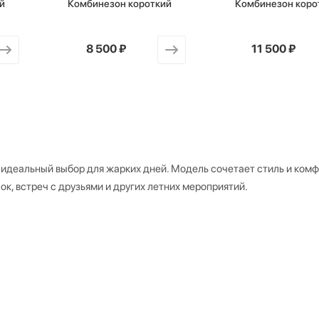
й
Комбинезон короткий
Комбинезон коро
от
8 500 ₽
от
11 500 ₽
идеальный выбор для жарких дней. Модель сочетает стиль и комф
к, встреч с друзьями и других летних мероприятий.