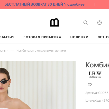
БЕСПЛАТНЫЙ ВОЗВРАТ 30 ДНЕЙ *подробнее
С
ОБЫТИЯ
ГОТОВАЯ ПРИМЕРКА
НОВИНКИ
ЛЕТН
—
зоны
Комбинезон с открытыми плечами
Комбин
Артикул:
CD055
ШтрихКод:
4670