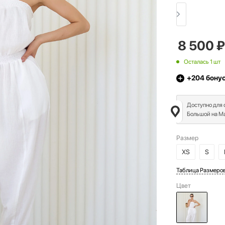
8 500
₽
Осталась 1 шт
+204
бону
Доступно для
Большой на Ма
Размер
XS
S
Таблица Размеро
Цвет