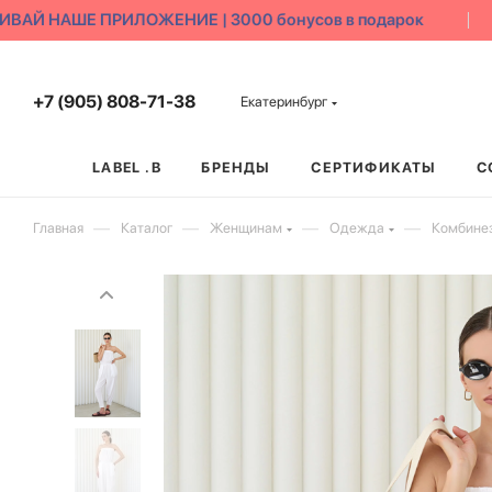
АЙ НАШЕ ПРИЛОЖЕНИЕ | 3000 бонусов в подарок
+7 (905) 808-71-38
Екатеринбург
LABEL .B
БРЕНДЫ
СЕРТИФИКАТЫ
С
—
—
—
—
Главная
Каталог
Женщинам
Одежда
Комбине