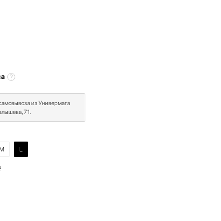
са
 самовывоза из Универмага
лышева, 71.
M
L
в