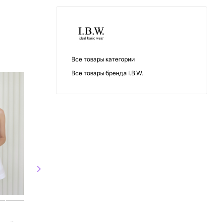
Все товары категории
Все товары бренда I.B.W.
I.B.W.
I.B.W.