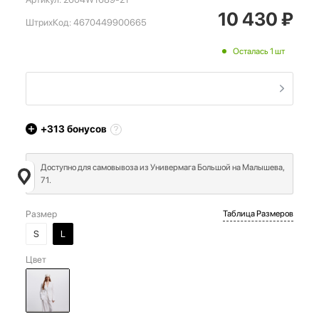
10 430
₽
ШтрихКод:
4670449900665
Осталась 1 шт
+313
бонусов
Доступно для самовывоза из Универмага Большой на Малышева,
71.
Размер
Таблица Размеров
S
L
Цвет