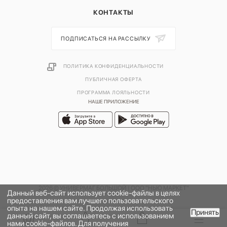
КОНТАКТЫ
ПОДПИСАТЬСЯ НА РАССЫЛКУ
ПОЛИТИКА КОНФИДЕНЦИАЛЬНОСТИ
ПУБЛИЧНАЯ ОФЕРТА
ПРОГРАММА ЛОЯЛЬНОСТИ
НАШЕ ПРИЛОЖЕНИЕ
2026 © УНИВЕРМАГ БОЛЬШОЙ | ООО "НЬЮ МАРКЕТ"
Данный веб-сайт использует cookie-файлы в целях
предоставления вам лучшего пользовательского
опыта на нашем сайте. Продолжая использовать
Принять
данный сайт, вы соглашаетесь с использованием
В КОРЗИНУ
нами cookie-файлов. Для получения