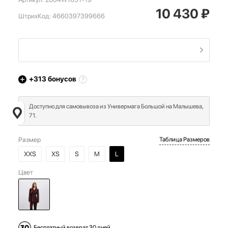
10 430
₽
ШтрихКод:
4660397399666
+313
бонусов
Доступно для самовывоза из Универмага Большой на Малышева,
71.
Размер
Таблица Размеров
XXS
XS
S
M
L
Цвет
Бесплатный возврат 30 дней