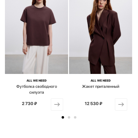
ALL WE NEED
ALL WE NEED
Футболка свободного
Жакет приталенный
силуэта
2 730 ₽
от
12 530 ₽
от