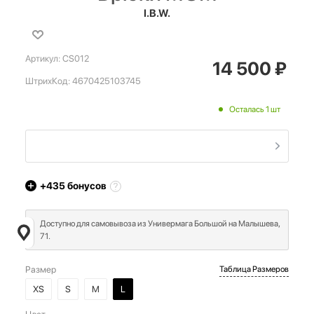
I.B.W.
Артикул:
CS012
14 500
₽
ШтрихКод:
4670425103745
Осталась 1 шт
+435
бонусов
Доступно для самовывоза из Универмага Большой на Малышева,
71.
Размер
Таблица Размеров
XS
S
M
L