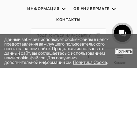
ИНФОРМАЦИЯ
ОБ УНИВЕРМАГЕ
КОНТАКТЫ
ПОДПИСАТЬСЯ НА РАССЫЛКУ
Данный веб-сайт использует cookie-файлы в целях
предоставления вам лучшего пользовательского
опыта на нашем сайте. Продолжая использовать
Принять
ПОЛИТИКА КОНФИДЕНЦИАЛЬНОСТИ
данный сайт, вы соглашаетесь с использованием
В КОРЗИНУ
нами cookie-файлов. Для получения
ПУБЛИЧНАЯ ОФЕРТА
дополнительной информации см.
Политика Cookie
.
Главная
Бренды
Корзина
Каталог
ПРОГРАММА ЛОЯЛЬНОСТИ
НАШЕ ПРИЛОЖЕНИЕ
2026 © УНИВЕРМАГ БОЛЬШОЙ | ООО "НЬЮ МАРКЕТ"