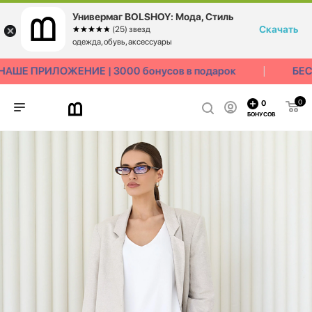
Универмаг BOLSHOY: Мода, Стиль
Скачать
☆☆☆☆☆
★★★★★
(25) звезд
одежда, обувь, аксессуары
ШЕ ПРИЛОЖЕНИЕ | 3000 бонусов в подарок
БЕСП
0
0
БОНУСОВ